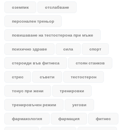
оземпик
отслабване
персонален треньор
повишаване на тестостерона при мъже
психично здраве
сила
спорт
стероиди във фитнеса
стоян станков
стрес
съвети
тестостерон
тонус при жени
тренировки
тренировъчен режим
уегови
фармакология
фармация
фитнес