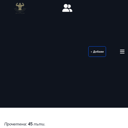
+ Добави
Прочетена:
45
пъти.