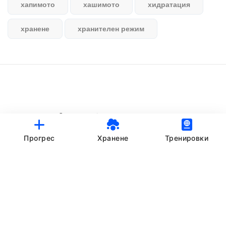
хапимото
хашимото
хидратация
хранене
хранителен режим
© StankovFit Progress App | 2025
Crafted with love by
DRTSWebWorks
Прогрес
Хранене
Тренировки