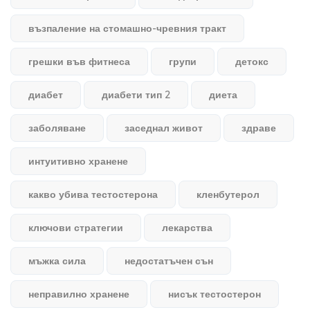
възпаление на стомашно-чревния тракт
грешки във фитнеса
групи
детокс
диабет
диабети тип 2
диета
заболяване
заседнал живот
здраве
интуитивно хранене
какво убива тестостерона
кленбутерол
ключови стратегии
лекарства
мъжка сила
недостатъчен сън
неправилно хранене
нисък тестостерон