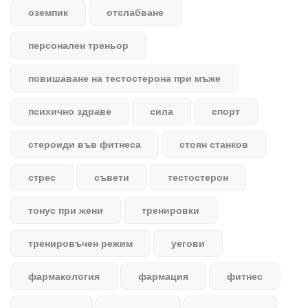
оземпик
отслабване
персонален треньор
повишаване на тестостерона при мъже
психично здраве
сила
спорт
стероиди във фитнеса
стоян станков
стрес
съвети
тестостерон
тонус при жени
тренировки
тренировъчен режим
уегови
фармакология
фармация
фитнес