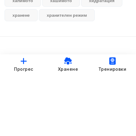
хапимото
хашимото
хидратация
хранене
хранителен режим
© StankovFit Progress App | 2025
Прогрес
Хранене
Тренировки
Crafted with love by
DRTSWebWorks