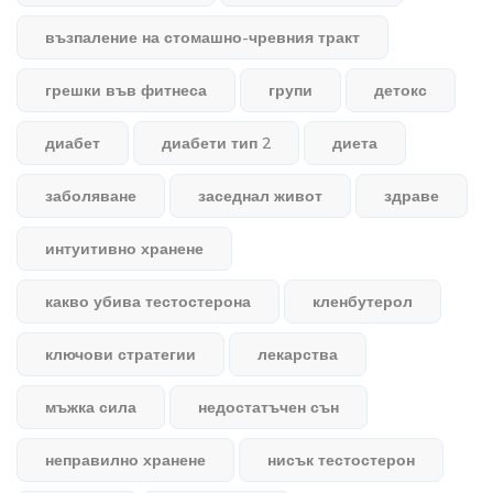
възпаление на стомашно-чревния тракт
грешки във фитнеса
групи
детокс
диабет
диабети тип 2
диета
заболяване
заседнал живот
здраве
интуитивно хранене
какво убива тестостерона
кленбутерол
ключови стратегии
лекарства
мъжка сила
недостатъчен сън
неправилно хранене
нисък тестостерон