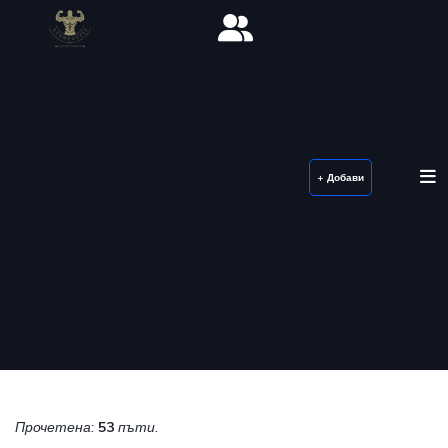
+ Добави
Прочетена:
53
пъти.