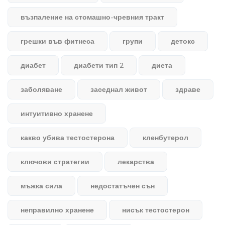
възпаление на стомашно-чревния тракт
грешки във фитнеса
групи
детокс
диабет
диабети тип 2
диета
заболяване
заседнал живот
здраве
интуитивно хранене
какво убива тестостерона
кленбутерол
ключови стратегии
лекарства
мъжка сила
недостатъчен сън
неправилно хранене
нисък тестостерон