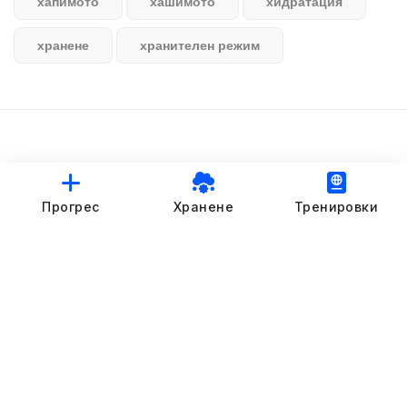
хапимото
хашимото
хидратация
хранене
хранителен режим
© StankovFit Progress App | 2025
Прогрес
Хранене
Тренировки
Crafted with love by
DRTSWebWorks