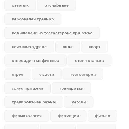
оземпик
отслабване
персонален треньор
повишаване на тестостерона при мъже
психично здраве
сила
спорт
стероиди във фитнеса
стоян станков
стрес
съвети
тестостерон
тонус при жени
тренировки
тренировъчен режим
уегови
фармакология
фармация
фитнес