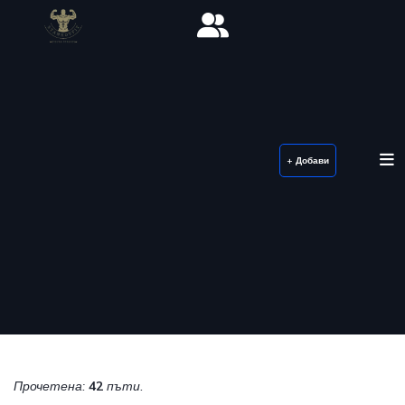
+ Добави
Прочетена:
42
пъти.