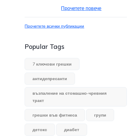
Прочетете повече
Прочетете всички публикации
Popular Tags
7 ключови грешки
антидепресанти
възпаление на стомашно-чревния
тракт
грешки във фитнеса
групи
детокс
диабет