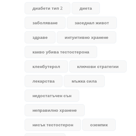
диабети тип 2
диета
заболяване
заседнал живот
здраве
интуитивно хранене
какво убива тестостерона
кленбутерол
ключови стратегии
лекарства
мъжка сила
недостатъчен сън
неправилно хранене
нисък тестостерон
оземпик