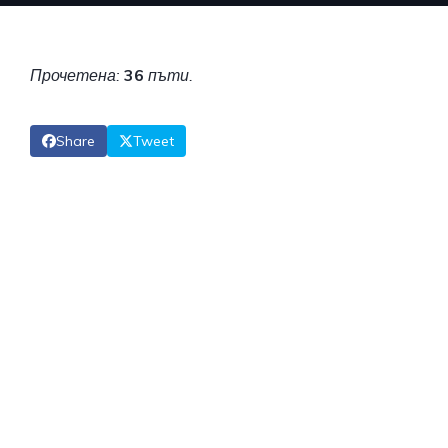
Прочетена:
36
пъти.
Share
Tweet