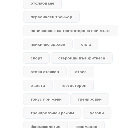
отслабване
персонален треньор
повишаване на тестостерона при мъже
психично здраве
сила
спорт
стероиди във фитнеса
стоян станков
стрес
съвети
тестостерон
тонус при жени
тренировки
тренировъчен режим
уегови
фармакология
фармация