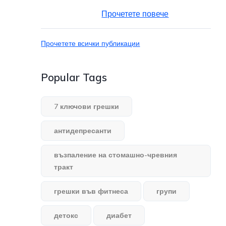
Прочетете повече
Прочетете всички публикации
Popular Tags
7 ключови грешки
антидепресанти
възпаление на стомашно-чревния
тракт
грешки във фитнеса
групи
детокс
диабет