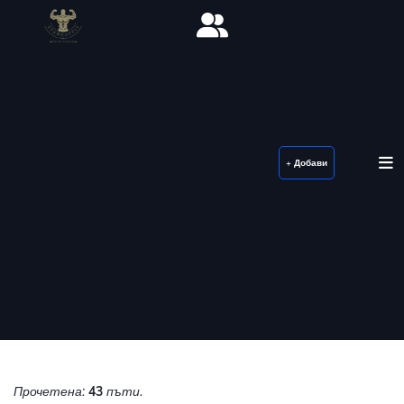
+ Добави
Прочетена:
43
пъти.