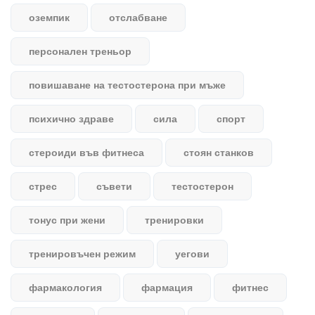
оземпик
отслабване
персонален треньор
повишаване на тестостерона при мъже
психично здраве
сила
спорт
стероиди във фитнеса
стоян станков
стрес
съвети
тестостерон
тонус при жени
тренировки
тренировъчен режим
уегови
фармакология
фармация
фитнес