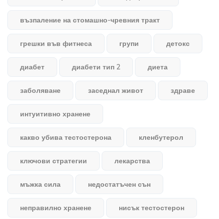
възпаление на стомашно-чревния тракт
грешки във фитнеса
групи
детокс
диабет
диабети тип 2
диета
заболяване
заседнал живот
здраве
интуитивно хранене
какво убива тестостерона
кленбутерол
ключови стратегии
лекарства
мъжка сила
недостатъчен сън
неправилно хранене
нисък тестостерон