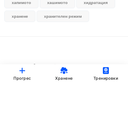
хапимото
хашимото
хидратация
хранене
хранителен режим
© StankovFit Progress App | 2025
Crafted with love by
DRTSWebWorks
Прогрес
Хранене
Тренировки