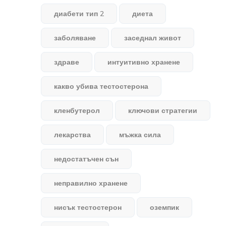
диабети тип 2
диета
заболяване
заседнал живот
здраве
интуитивно хранене
какво убива тестостерона
кленбутерол
ключови стратегии
лекарства
мъжка сила
недостатъчен сън
неправилно хранене
нисък тестостерон
оземпик