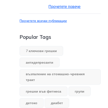
Прочетете повече
Прочетете всички публикации
Popular Tags
7 ключови грешки
антидепресанти
възпаление на стомашно-чревния
тракт
грешки във фитнеса
групи
детокс
диабет