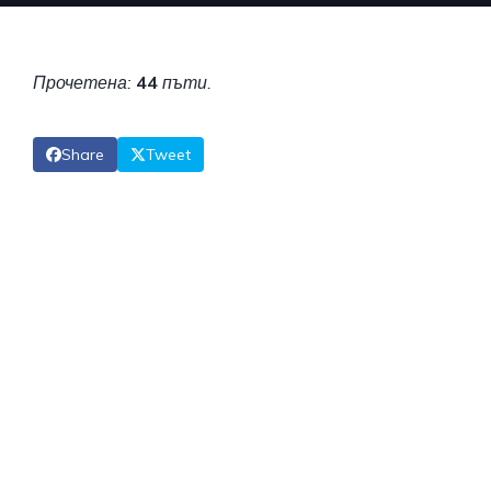
Прочетена:
44
пъти.
Share
Tweet