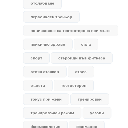
отслабване
персонален треньор
повишаване на тестостерона при мъже
психично здраве
сила
спорт
стероиди във фитнеса
стоян станков
стрес
съвети
тестостерон
тонус при жени
тренировки
тренировъчен режим
уегови
фармакология
фармация