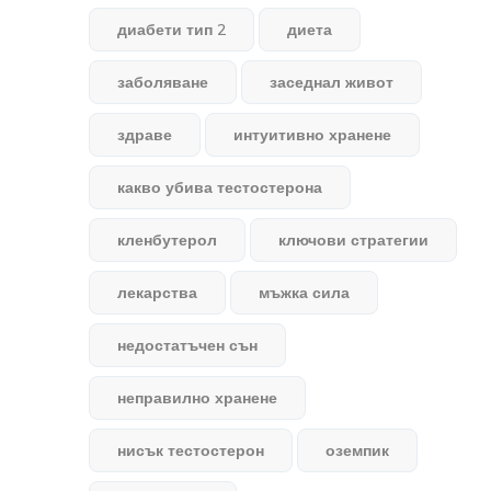
диабети тип 2
диета
заболяване
заседнал живот
здраве
интуитивно хранене
какво убива тестостерона
кленбутерол
ключови стратегии
лекарства
мъжка сила
недостатъчен сън
неправилно хранене
нисък тестостерон
оземпик