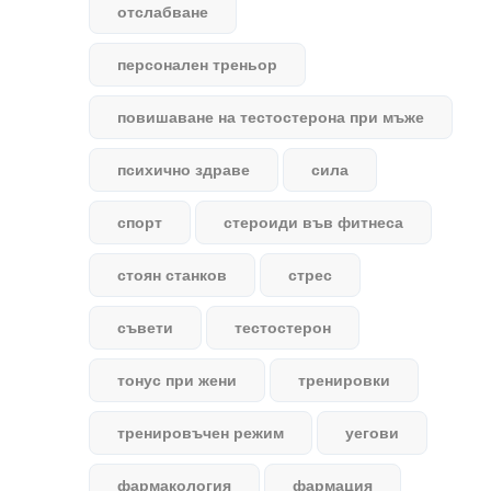
отслабване
персонален треньор
повишаване на тестостерона при мъже
психично здраве
сила
спорт
стероиди във фитнеса
стоян станков
стрес
съвети
тестостерон
тонус при жени
тренировки
тренировъчен режим
уегови
фармакология
фармация