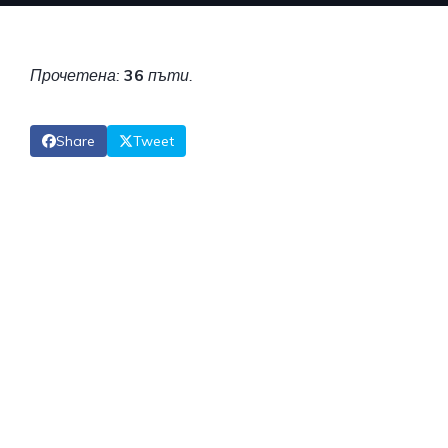
Прочетена:
36
пъти.
Share
Tweet