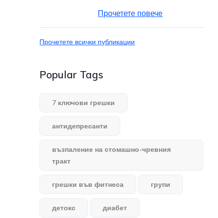
Прочетете повече
Прочетете всички публикации
Popular Tags
7 ключови грешки
антидепресанти
възпаление на стомашно-чревния
тракт
грешки във фитнеса
групи
детокс
диабет