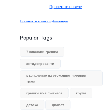
Прочетете повече
Прочетете всички публикации
Popular Tags
7 ключови грешки
антидепресанти
възпаление на стомашно-чревния
тракт
грешки във фитнеса
групи
детокс
диабет