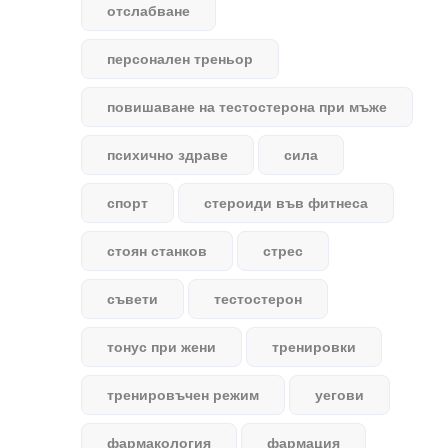
отслабване
персонален треньор
повишаване на тестостерона при мъже
психично здраве
сила
спорт
стероиди във фитнеса
стоян станков
стрес
съвети
тестостерон
тонус при жени
тренировки
тренировъчен режим
уегови
фармакология
фармация