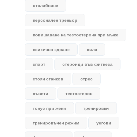
отслабване
персонален треньор
повишаване на тестостерона при мъже
психично здраве
сила
спорт
стероиди във фитнеса
стоян станков
стрес
съвети
тестостерон
тонус при жени
тренировки
тренировъчен режим
уегови