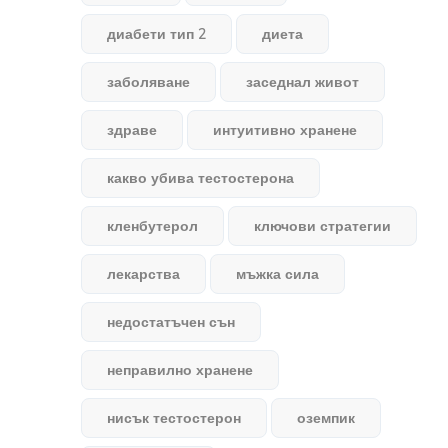
диабети тип 2
диета
заболяване
заседнал живот
здраве
интуитивно хранене
какво убива тестостерона
кленбутерол
ключови стратегии
лекарства
мъжка сила
недостатъчен сън
неправилно хранене
нисък тестостерон
оземпик