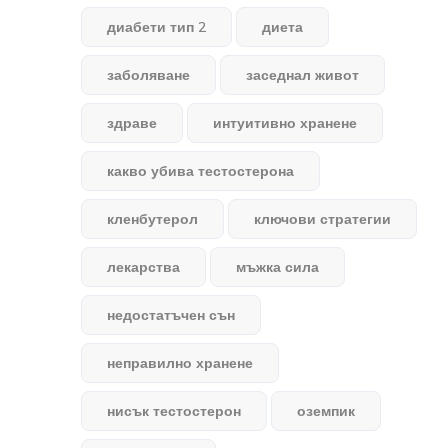
диабети тип 2
диета
заболяване
заседнал живот
здраве
интуитивно хранене
какво убива тестостерона
кленбутерол
ключови стратегии
лекарства
мъжка сила
недостатъчен сън
неправилно хранене
нисък тестостерон
оземпик