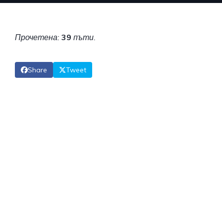
Прочетена:
39
пъти.
Share
Tweet