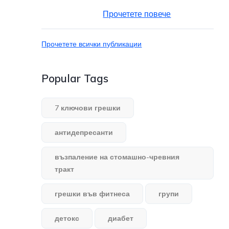
Прочетете повече
Прочетете всички публикации
Popular Tags
7 ключови грешки
антидепресанти
възпаление на стомашно-чревния
тракт
грешки във фитнеса
групи
детокс
диабет