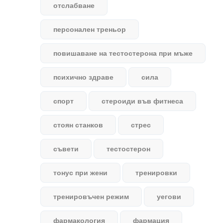
отслабване
персонален треньор
повишаване на тестостерона при мъже
психично здраве
сила
спорт
стероиди във фитнеса
стоян станков
стрес
съвети
тестостерон
тонус при жени
тренировки
тренировъчен режим
уегови
фармакология
фармация