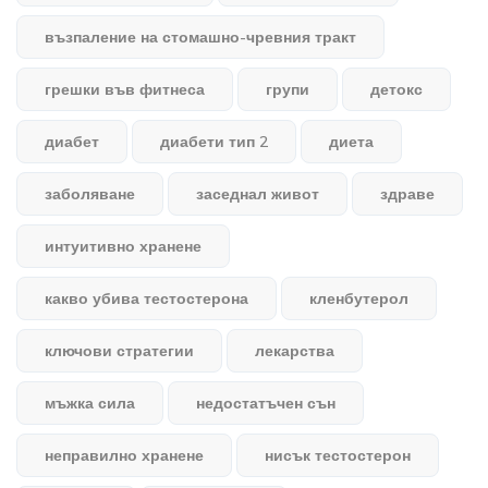
възпаление на стомашно-чревния тракт
грешки във фитнеса
групи
детокс
диабет
диабети тип 2
диета
заболяване
заседнал живот
здраве
интуитивно хранене
какво убива тестостерона
кленбутерол
ключови стратегии
лекарства
мъжка сила
недостатъчен сън
неправилно хранене
нисък тестостерон