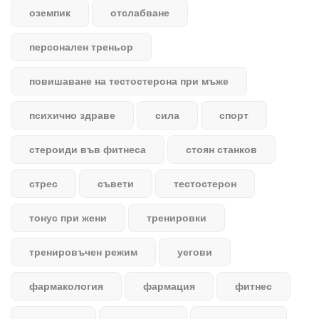
оземпик
отслабване
персонален треньор
повишаване на тестостерона при мъже
психично здраве
сила
спорт
стероиди във фитнеса
стоян станков
стрес
съвети
тестостерон
тонус при жени
тренировки
тренировъчен режим
уегови
фармакология
фармация
фитнес