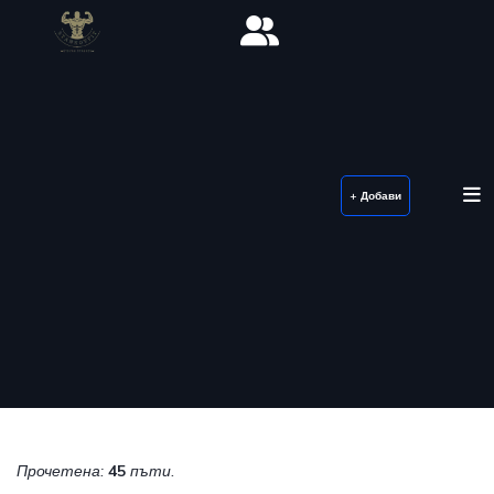
+ Добави
Прочетена:
45
пъти.