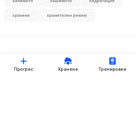
хапимото
хашимото
хидратация
хранене
хранителен режим
© StankovFit Progress App | 2025
Прогрес
Хранене
Тренировки
Crafted with love by
DRTSWebWorks