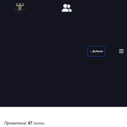
+ Добави
Прочетена:
47
пъти.