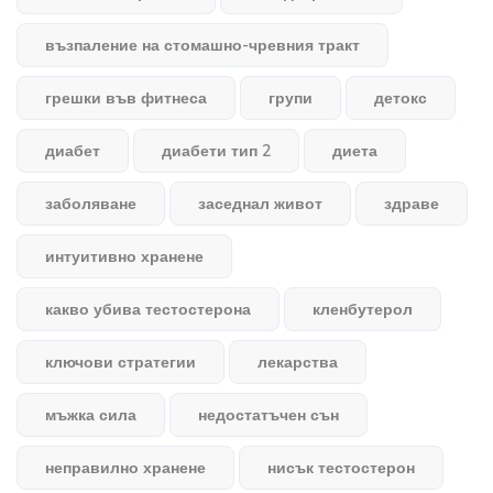
възпаление на стомашно-чревния тракт
грешки във фитнеса
групи
детокс
диабет
диабети тип 2
диета
заболяване
заседнал живот
здраве
интуитивно хранене
какво убива тестостерона
кленбутерол
ключови стратегии
лекарства
мъжка сила
недостатъчен сън
неправилно хранене
нисък тестостерон