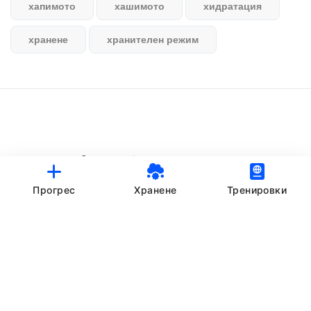
хапимото
хашимото
хидратация
хранене
хранителен режим
© StankovFit Progress App | 2025
Crafted with love by
DRTSWebWorks
Прогрес
Хранене
Тренировки