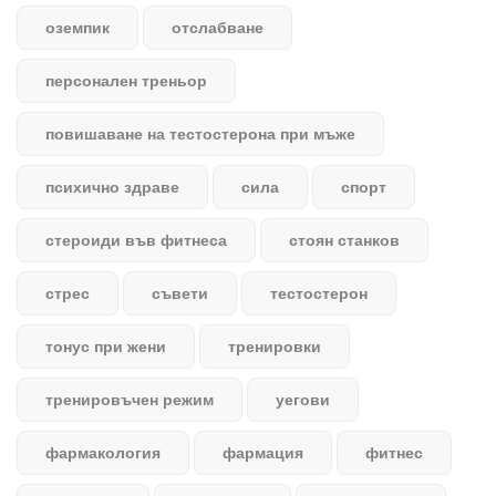
оземпик
отслабване
персонален треньор
повишаване на тестостерона при мъже
психично здраве
сила
спорт
стероиди във фитнеса
стоян станков
стрес
съвети
тестостерон
тонус при жени
тренировки
тренировъчен режим
уегови
фармакология
фармация
фитнес