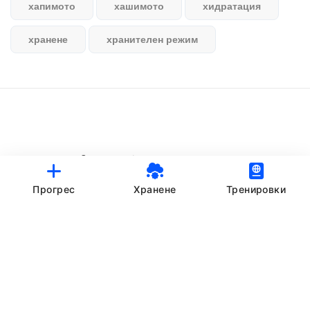
хапимото
хашимото
хидратация
хранене
хранителен режим
© StankovFit Progress App | 2025
Crafted with love by
DRTSWebWorks
Прогрес
Хранене
Тренировки