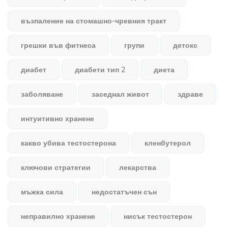
възпаление на стомашно-чревния тракт
грешки във фитнеса
групи
детокс
диабет
диабети тип 2
диета
заболяване
заседнал живот
здраве
интуитивно хранене
какво убива тестостерона
кленбутерол
ключови стратегии
лекарства
мъжка сила
недостатъчен сън
неправилно хранене
нисък тестостерон