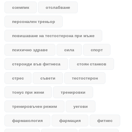
оземпик
отслабване
персонален треньор
повишаване на тестостерона при мъже
психично здраве
сила
спорт
стероиди във фитнеса
стоян станков
стрес
съвети
тестостерон
тонус при жени
тренировки
тренировъчен режим
уегови
фармакология
фармация
фитнес