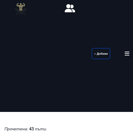
+ Добави
Прочетена:
43
пъти.