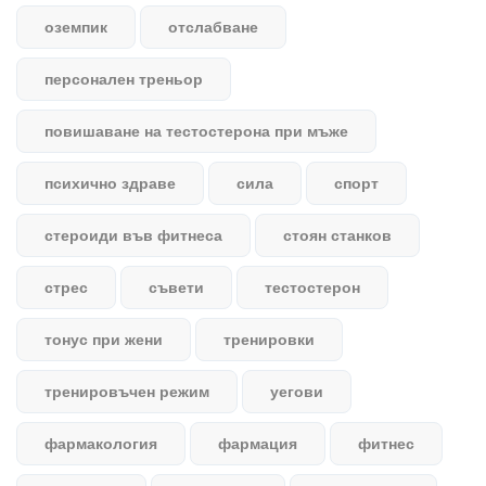
оземпик
отслабване
персонален треньор
повишаване на тестостерона при мъже
психично здраве
сила
спорт
стероиди във фитнеса
стоян станков
стрес
съвети
тестостерон
тонус при жени
тренировки
тренировъчен режим
уегови
фармакология
фармация
фитнес