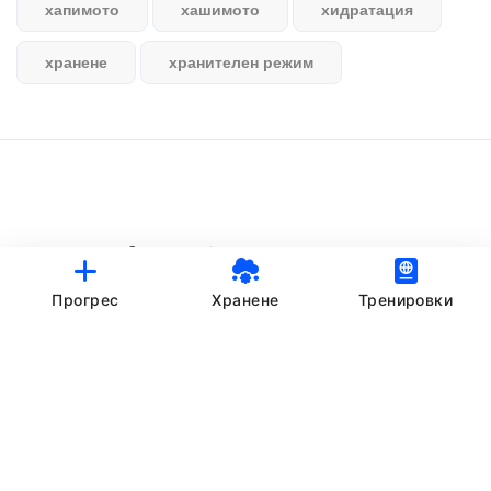
хапимото
хашимото
хидратация
хранене
хранителен режим
© StankovFit Progress App | 2025
Crafted with love by
DRTSWebWorks
Прогрес
Хранене
Тренировки