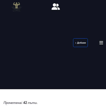
+ Добави
Прочетена:
42
пъти.