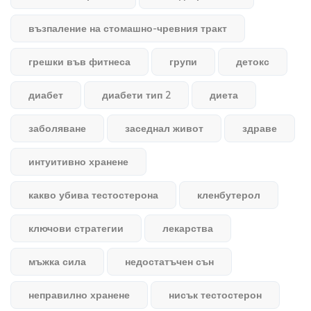
възпаление на стомашно-чревния тракт
грешки във фитнеса
групи
детокс
диабет
диабети тип 2
диета
заболяване
заседнал живот
здраве
интуитивно хранене
какво убива тестостерона
кленбутерол
ключови стратегии
лекарства
мъжка сила
недостатъчен сън
неправилно хранене
нисък тестостерон