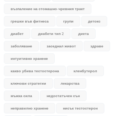
възпаление на стомашно-чревния тракт
грешки във фитнеса
групи
детокс
диабет
диабети тип 2
диета
заболяване
заседнал живот
здраве
интуитивно хранене
какво убива тестостерона
кленбутерол
ключови стратегии
лекарства
мъжка сила
недостатъчен сън
неправилно хранене
нисък тестостерон