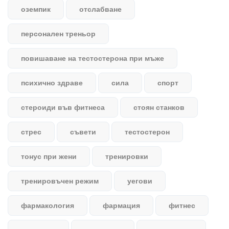
оземпик
отслабване
персонален треньор
повишаване на тестостерона при мъже
психично здраве
сила
спорт
стероиди във фитнеса
стоян станков
стрес
съвети
тестостерон
тонус при жени
тренировки
тренировъчен режим
уегови
фармакология
фармация
фитнес