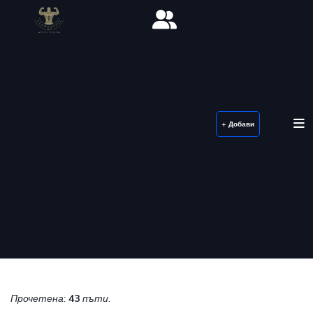
+ Добави
Прочетена:
43
пъти.