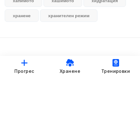
хапимото
хашимото
хидратация
хранене
хранителен режим
© StankovFit Progress App | 2025
Прогрес
Хранене
Тренировки
Crafted with love by
DRTSWebWorks