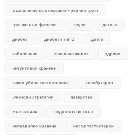
възпаление на стомашно-чревния тракт
грешки във фитнеса
групи
детокс
диабет
диабети тип 2
диета
заболяване
заседнал живот
здраве
интуитивно хранене
какво убива тестостерона
кленбутерол
ключови стратегии
лекарства
мъжка сила
недостатъчен сън
неправилно хранене
нисък тестостерон