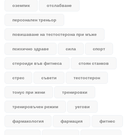
оземпик
отслабване
персонален треньор
повишаване на тестостерона при мъже
психично здраве
сила
спорт
стероиди във фитнеса
стоян станков
стрес
съвети
тестостерон
тонус при жени
тренировки
тренировъчен режим
уегови
фармакология
фармация
фитнес