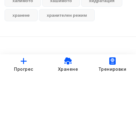
хапимото
хашимото
хидратация
хранене
хранителен режим
© StankovFit Progress App | 2025
Прогрес
Хранене
Тренировки
Crafted with love by
DRTSWebWorks