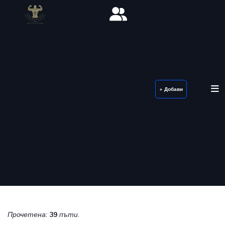
+ Добави
Прочетена:
39
пъти.