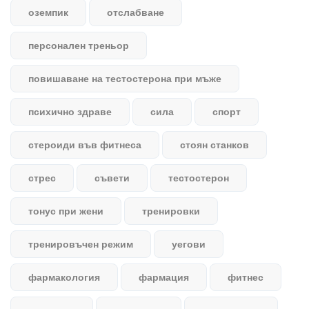
оземпик
отслабване
персонален треньор
повишаване на тестостерона при мъже
психично здраве
сила
спорт
стероиди във фитнеса
стоян станков
стрес
съвети
тестостерон
тонус при жени
тренировки
тренировъчен режим
уегови
фармакология
фармация
фитнес