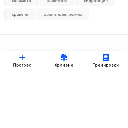
хапимото
хашимото
хидратация
хранене
хранителен режим
© StankovFit Progress App | 2025
Прогрес
Хранене
Тренировки
Crafted with love by
DRTSWebWorks