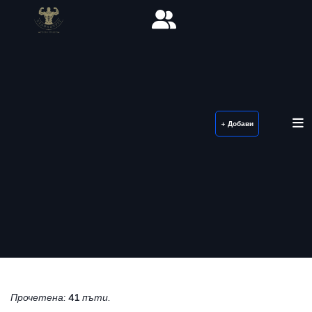
+ Добави
Прочетена:
41
пъти.