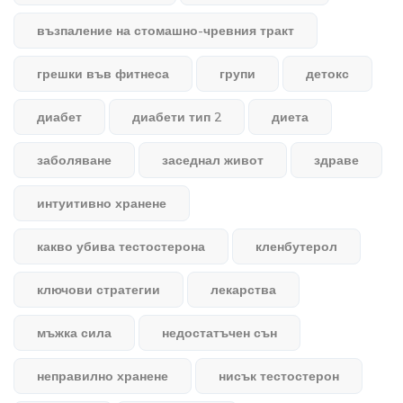
възпаление на стомашно-чревния тракт
грешки във фитнеса
групи
детокс
диабет
диабети тип 2
диета
заболяване
заседнал живот
здраве
интуитивно хранене
какво убива тестостерона
кленбутерол
ключови стратегии
лекарства
мъжка сила
недостатъчен сън
неправилно хранене
нисък тестостерон