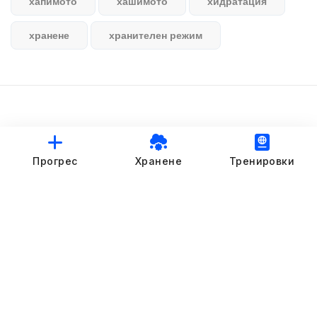
хапимото
хашимото
хидратация
хранене
хранителен режим
© StankovFit Progress App | 2025
Прогрес
Хранене
Тренировки
Crafted with love by
DRTSWebWorks