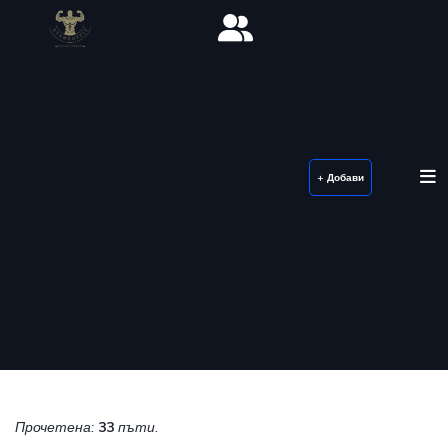
+ Добави
Прочетена:
33
пъти.