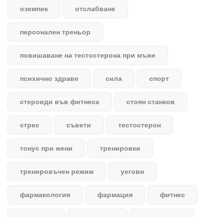
оземпик
отслабване
персонален треньор
повишаване на тестостерона при мъже
психично здраве
сила
спорт
стероиди във фитнеса
стоян станков
стрес
съвети
тестостерон
тонус при жени
тренировки
тренировъчен режим
уегови
фармакология
фармация
фитнес