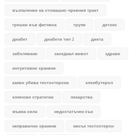
възпаление на стомашно-чревния тракт
грешки във фитнеса
групи
детокс
диабет
диабети тип 2
диета
заболяване
заседнал живот
здраве
интуитивно хранене
какво убива тестостерона
кленбутерол
ключови стратегии
лекарства
мъжка сила
недостатъчен сън
неправилно хранене
нисък тестостерон