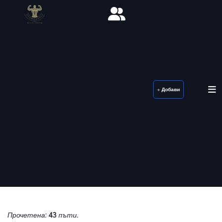
+ Добави
Прочетена:
43
пъти.