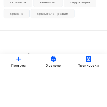
хапимото
хашимото
хидратация
хранене
хранителен режим
© StankovFit Progress App | 2025
Crafted with love by
DRTSWebWorks
Прогрес
Хранене
Тренировки