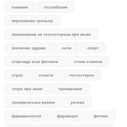
оземпик
отслабване
персонален треньор
повишаване на тестостерона при мъже
психично здраве
сила
спорт
стероиди във фитнеса
стоян станков
стрес
съвети
тестостерон
тонус при жени
тренировки
тренировъчен режим
уегови
фармакология
фармация
фитнес