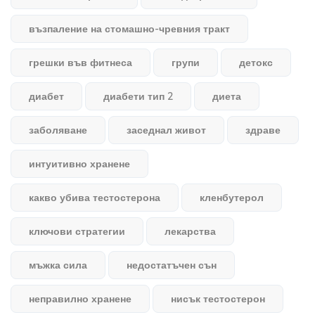
възпаление на стомашно-чревния тракт
грешки във фитнеса
групи
детокс
диабет
диабети тип 2
диета
заболяване
заседнал живот
здраве
интуитивно хранене
какво убива тестостерона
кленбутерол
ключови стратегии
лекарства
мъжка сила
недостатъчен сън
неправилно хранене
нисък тестостерон