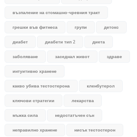
възпаление на стомашно-чревния тракт
грешки във фитнеса
групи
детокс
диабет
диабети тип 2
диета
заболяване
заседнал живот
здраве
интуитивно хранене
какво убива тестостерона
кленбутерол
ключови стратегии
лекарства
мъжка сила
недостатъчен сън
неправилно хранене
нисък тестостерон