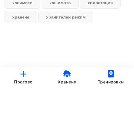
хапимото
хашимото
хидратация
хранене
хранителен режим
© StankovFit Progress App | 2025
Crafted with love by
DRTSWebWorks
Прогрес
Хранене
Тренировки