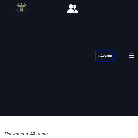
+ Добави
Прочетена:
40
пъти.