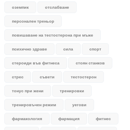
оземпик
отслабване
персонален треньор
повишаване на тестостерона при мъже
психично здраве
сила
спорт
стероиди във фитнеса
стоян станков
стрес
съвети
тестостерон
тонус при жени
тренировки
тренировъчен режим
уегови
фармакология
фармация
фитнес