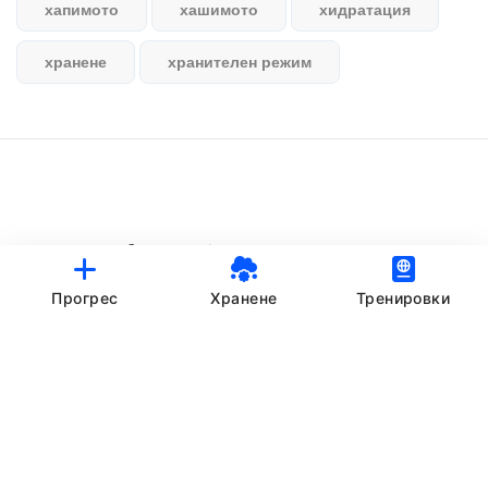
хапимото
хашимото
хидратация
хранене
хранителен режим
© StankovFit Progress App | 2025
Crafted with love by
DRTSWebWorks
Прогрес
Хранене
Тренировки