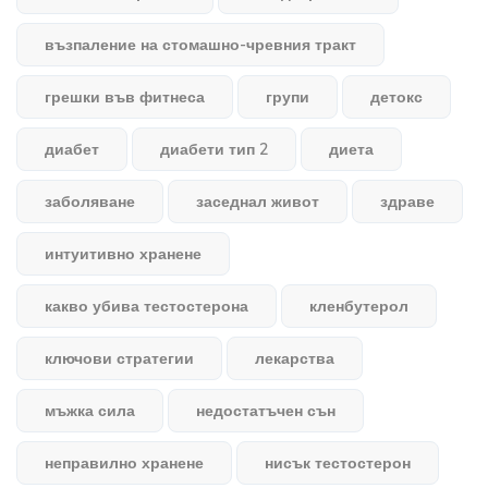
възпаление на стомашно-чревния тракт
грешки във фитнеса
групи
детокс
диабет
диабети тип 2
диета
заболяване
заседнал живот
здраве
интуитивно хранене
какво убива тестостерона
кленбутерол
ключови стратегии
лекарства
мъжка сила
недостатъчен сън
неправилно хранене
нисък тестостерон