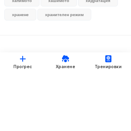
хапимото
хашимото
хидратация
хранене
хранителен режим
© StankovFit Progress App | 2025
Прогрес
Хранене
Тренировки
Crafted with love by
DRTSWebWorks