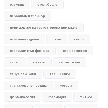
оземпик
отслабване
персонален треньор
повишаване на тестостерона при мъже
психично здраве
сила
спорт
стероиди във фитнеса
стоян станков
стрес
съвети
тестостерон
тонус при жени
тренировки
тренировъчен режим
уегови
фармакология
фармация
фитнес