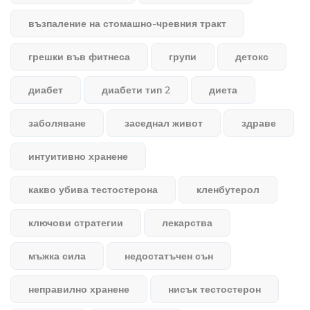
възпаление на стомашно-чревния тракт
грешки във фитнеса
групи
детокс
диабет
диабети тип 2
диета
заболяване
заседнал живот
здраве
интуитивно хранене
какво убива тестостерона
кленбутерол
ключови стратегии
лекарства
мъжка сила
недостатъчен сън
неправилно хранене
нисък тестостерон