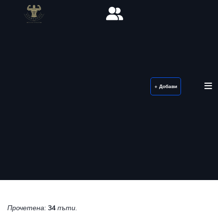
+ Добави
Прочетена:
34
пъти.