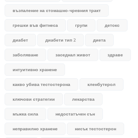
възпаление на стомашно-чревния тракт
грешки във фитнеса
групи
детокс
диабет
диабети тип 2
диета
заболяване
заседнал живот
здраве
интуитивно хранене
какво убива тестостерона
кленбутерол
ключови стратегии
лекарства
мъжка сила
недостатъчен сън
неправилно хранене
нисък тестостерон