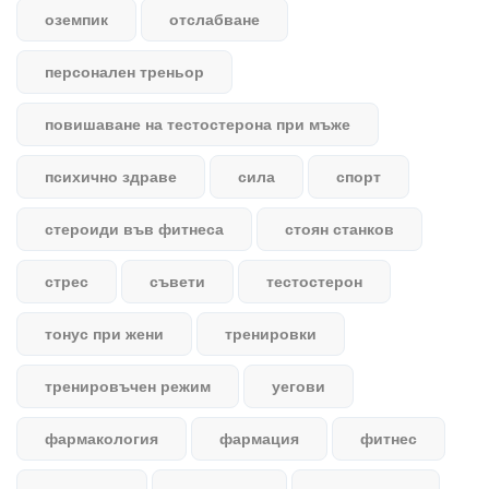
оземпик
отслабване
персонален треньор
повишаване на тестостерона при мъже
психично здраве
сила
спорт
стероиди във фитнеса
стоян станков
стрес
съвети
тестостерон
тонус при жени
тренировки
тренировъчен режим
уегови
фармакология
фармация
фитнес