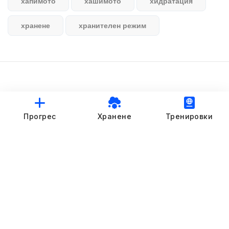
хапимото
хашимото
хидратация
хранене
хранителен режим
© StankovFit Progress App | 2025
Прогрес
Хранене
Тренировки
Crafted with love by
DRTSWebWorks