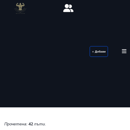
+ Добави
Прочетена:
42
пъти.