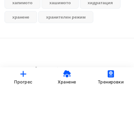
хапимото
хашимото
хидратация
хранене
хранителен режим
© StankovFit Progress App | 2025
Crafted with love by
DRTSWebWorks
Прогрес
Хранене
Тренировки