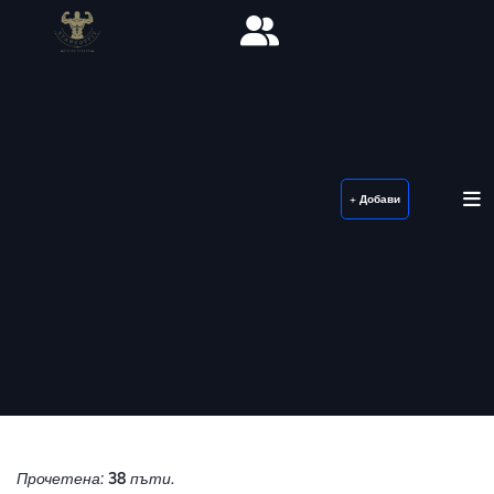
+ Добави
Прочетена:
38
пъти.