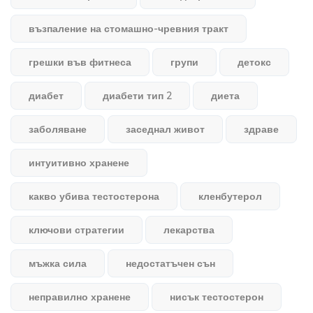
възпаление на стомашно-чревния тракт
грешки във фитнеса
групи
детокс
диабет
диабети тип 2
диета
заболяване
заседнал живот
здраве
интуитивно хранене
какво убива тестостерона
кленбутерол
ключови стратегии
лекарства
мъжка сила
недостатъчен сън
неправилно хранене
нисък тестостерон