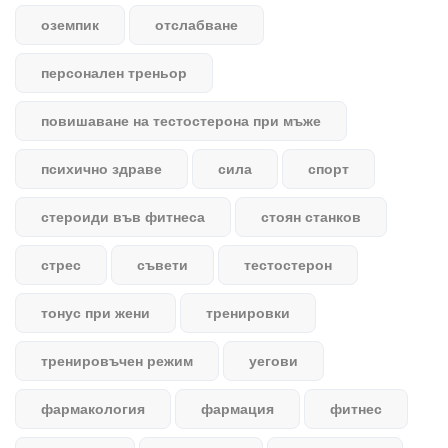
оземпик
отслабване
персонален треньор
повишаване на тестостерона при мъже
психично здраве
сила
спорт
стероиди във фитнеса
стоян станков
стрес
съвети
тестостерон
тонус при жени
тренировки
тренировъчен режим
уегови
фармакология
фармация
фитнес