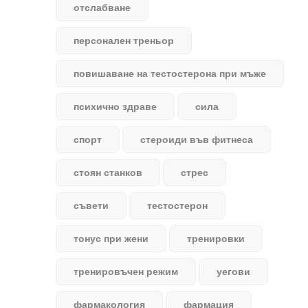
отслабване
персонален треньор
повишаване на тестостерона при мъже
психично здраве
сила
спорт
стероиди във фитнеса
стоян станков
стрес
съвети
тестостерон
тонус при жени
тренировки
тренировъчен режим
уегови
фармакология
фармация