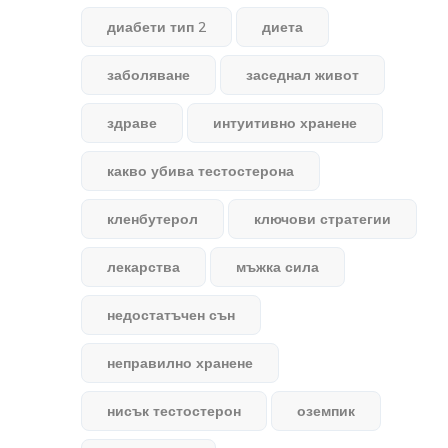
диабети тип 2
диета
заболяване
заседнал живот
здраве
интуитивно хранене
какво убива тестостерона
кленбутерол
ключови стратегии
лекарства
мъжка сила
недостатъчен сън
неправилно хранене
нисък тестостерон
оземпик