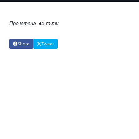
Прочетена:
41
пъти.
Share
Tweet