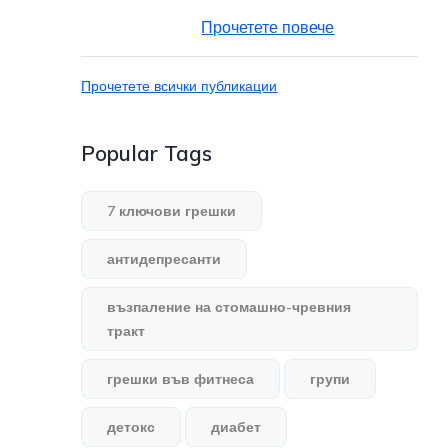
Прочетете повече
Прочетете всички публикации
Popular Tags
7 ключови грешки
антидепресанти
възпаление на стомашно-чревния
тракт
грешки във фитнеса
групи
детокс
диабет