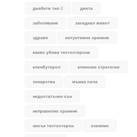
диабети тип 2
диета
заболяване
заседнал живот
здраве
интуитивно хранене
какво убива тестостерона
кленбутерол
ключови стратегии
лекарства
мъжка сила
недостатъчен сън
неправилно хранене
нисък тестостерон
оземпик