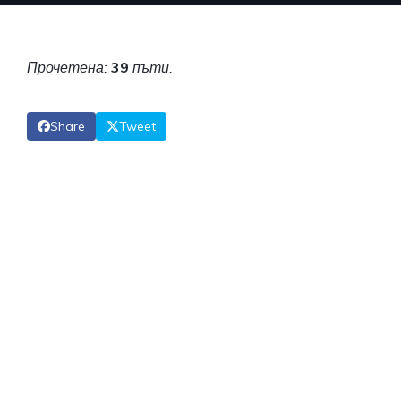
Прочетена:
39
пъти.
Share
Tweet