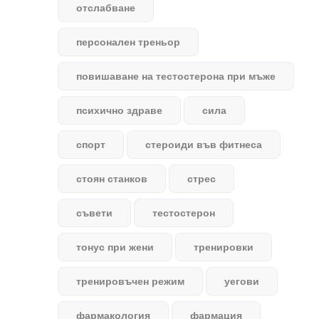
отслабване
персонален треньор
повишаване на тестостерона при мъже
психично здраве
сила
спорт
стероиди във фитнеса
стоян станков
стрес
съвети
тестостерон
тонус при жени
тренировки
тренировъчен режим
уегови
фармакология
фармация