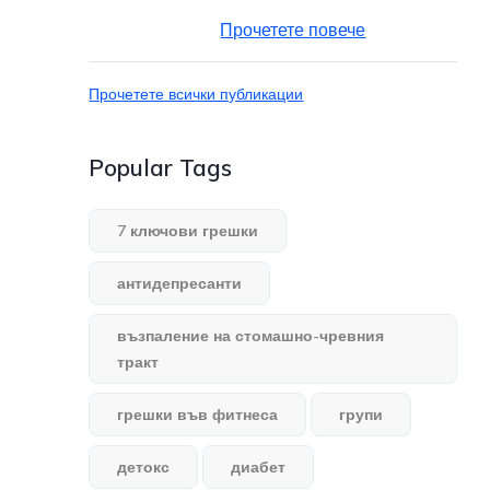
Прочетете повече
Прочетете всички публикации
Popular Tags
7 ключови грешки
антидепресанти
възпаление на стомашно-чревния
тракт
грешки във фитнеса
групи
детокс
диабет