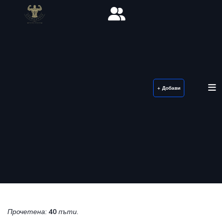
+ Добави
Прочетена:
40
пъти.