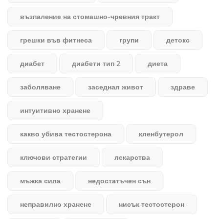
възпаление на стомашно-чревния тракт
грешки във фитнеса
групи
детокс
диабет
диабети тип 2
диета
заболяване
заседнал живот
здраве
интуитивно хранене
какво убива тестостерона
кленбутерол
ключови стратегии
лекарства
мъжка сила
недостатъчен сън
неправилно хранене
нисък тестостерон