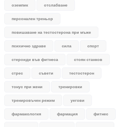
оземпик
отслабване
персонален треньор
повишаване на тестостерона при мъже
психично здраве
сила
спорт
стероиди във фитнеса
стоян станков
стрес
съвети
тестостерон
тонус при жени
тренировки
тренировъчен режим
уегови
фармакология
фармация
фитнес