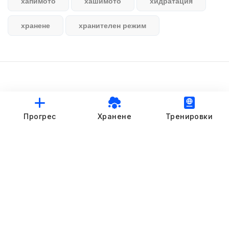
хапимото
хашимото
хидратация
хранене
хранителен режим
© StankovFit Progress App | 2025
Прогрес
Хранене
Тренировки
Crafted with love by
DRTSWebWorks