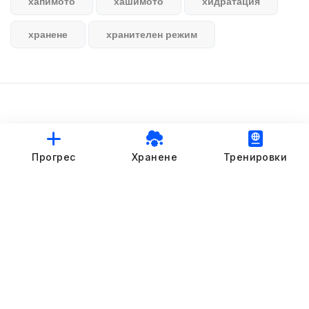
хапимото
хашимото
хидратация
хранене
хранителен режим
© StankovFit Progress App | 2025
Прогрес
Хранене
Тренировки
Crafted with love by
DRTSWebWorks