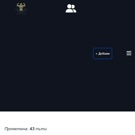
+ Добави
Прочетена:
43
пъти.