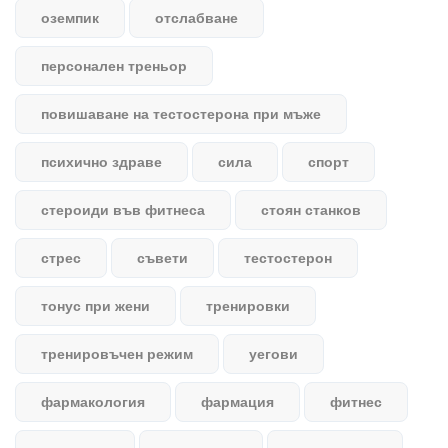
оземпик
отслабване
персонален треньор
повишаване на тестостерона при мъже
психично здраве
сила
спорт
стероиди във фитнеса
стоян станков
стрес
съвети
тестостерон
тонус при жени
тренировки
тренировъчен режим
уегови
фармакология
фармация
фитнес