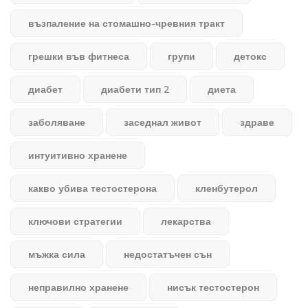
възпаление на стомашно-чревния тракт
грешки във фитнеса
групи
детокс
диабет
диабети тип 2
диета
заболяване
заседнал живот
здраве
интуитивно хранене
какво убива тестостерона
кленбутерол
ключови стратегии
лекарства
мъжка сила
недостатъчен сън
неправилно хранене
нисък тестостерон