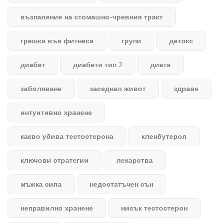
възпаление на стомашно-чревния тракт
грешки във фитнеса
групи
детокс
диабет
диабети тип 2
диета
заболяване
заседнал живот
здраве
интуитивно хранене
какво убива тестостерона
кленбутерол
ключови стратегии
лекарства
мъжка сила
недостатъчен сън
неправилно хранене
нисък тестостерон