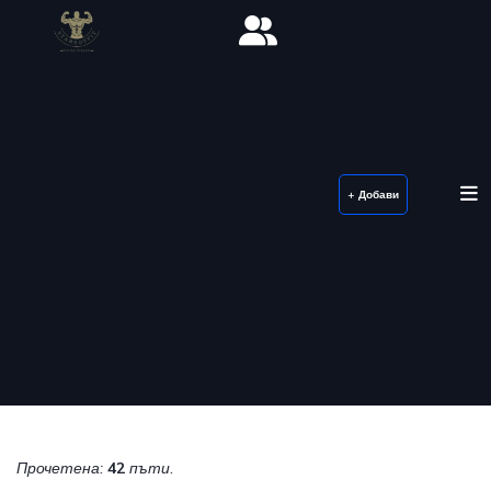
+ Добави
Прочетена:
42
пъти.