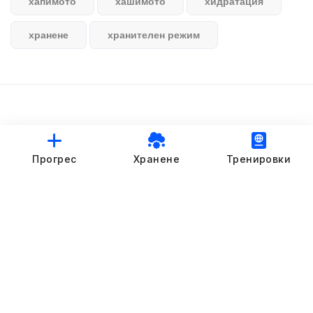
хапимото
хашимото
хидратация
хранене
хранителен режим
© StankovFit Progress App | 2025
Прогрес
Хранене
Тренировки
Crafted with love by
DRTSWebWorks