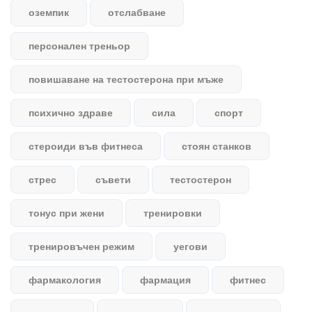
оземпик
отслабване
персонален треньор
повишаване на тестостерона при мъже
психично здраве
сила
спорт
стероиди във фитнеса
стоян станков
стрес
съвети
тестостерон
тонус при жени
тренировки
тренировъчен режим
уегови
фармакология
фармация
фитнес