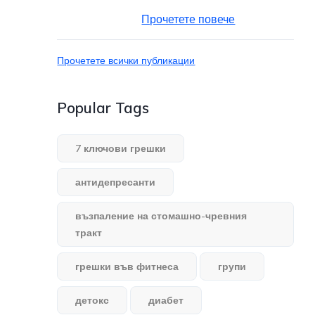
Прочетете повече
Прочетете всички публикации
Popular Tags
7 ключови грешки
антидепресанти
възпаление на стомашно-чревния
тракт
грешки във фитнеса
групи
детокс
диабет