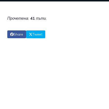
Прочетена:
41
пъти.
Share
Tweet