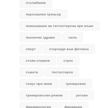
отслабване
персонален треньор
повишаване на тестостерона при мъже
психично здраве
сила
спорт
стероиди във фитнеса
стоян станков
стрес
съвети
тестостерон
тонус при жени
тренировки
тренировъчен режим
уегови
фармакология
фармация