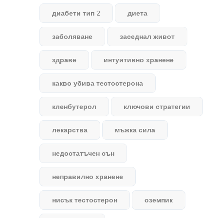
диабети тип 2
диета
заболяване
заседнал живот
здраве
интуитивно хранене
какво убива тестостерона
кленбутерол
ключови стратегии
лекарства
мъжка сила
недостатъчен сън
неправилно хранене
нисък тестостерон
оземпик