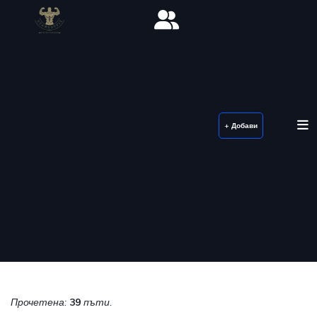
+ Добави
Прочетена:
39
пъти.