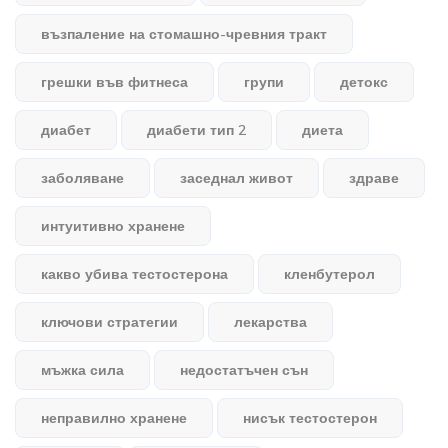
възпаление на стомашно-чревния тракт
грешки във фитнеса
групи
детокс
диабет
диабети тип 2
диета
заболяване
заседнал живот
здраве
интуитивно хранене
какво убива тестостерона
кленбутерол
ключови стратегии
лекарства
мъжка сила
недостатъчен сън
неправилно хранене
нисък тестостерон