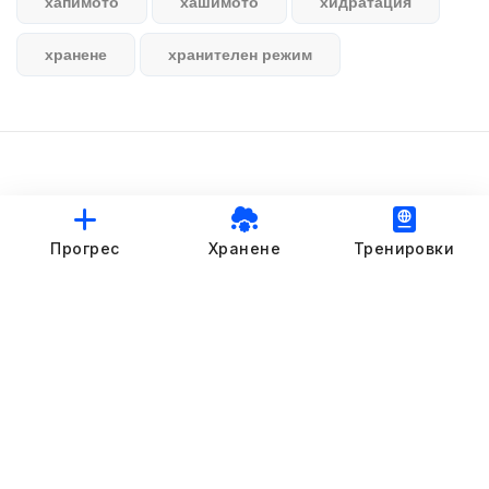
хапимото
хашимото
хидратация
хранене
хранителен режим
© StankovFit Progress App | 2025
Прогрес
Хранене
Тренировки
Crafted with love by
DRTSWebWorks