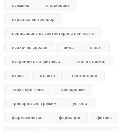
оземпик
отслабване
персонален треньор
повишаване на тестостерона при мъже
психично здраве
сила
спорт
стероиди във фитнеса
стоян станков
стрес
съвети
тестостерон
тонус при жени
тренировки
тренировъчен режим
уегови
фармакология
фармация
фитнес