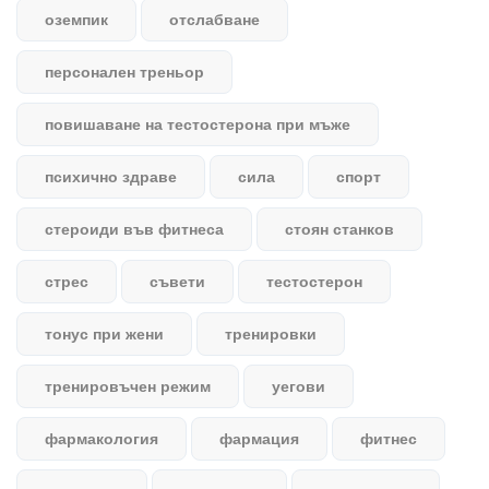
оземпик
отслабване
персонален треньор
повишаване на тестостерона при мъже
психично здраве
сила
спорт
стероиди във фитнеса
стоян станков
стрес
съвети
тестостерон
тонус при жени
тренировки
тренировъчен режим
уегови
фармакология
фармация
фитнес