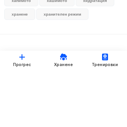
хапимото
хашимото
хидратация
хранене
хранителен режим
© StankovFit Progress App | 2025
Прогрес
Хранене
Тренировки
Crafted with love by
DRTSWebWorks