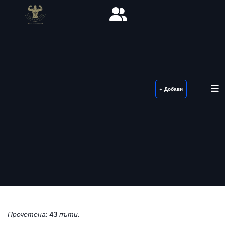
+ Добави
Прочетена:
43
пъти.