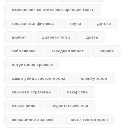
възпаление на стомашно-чревния тракт
грешки във фитнеса
групи
детокс
диабет
диабети тип 2
диета
заболяване
заседнал живот
здраве
интуитивно хранене
какво убива тестостерона
кленбутерол
ключови стратегии
лекарства
мъжка сила
недостатъчен сън
неправилно хранене
нисък тестостерон