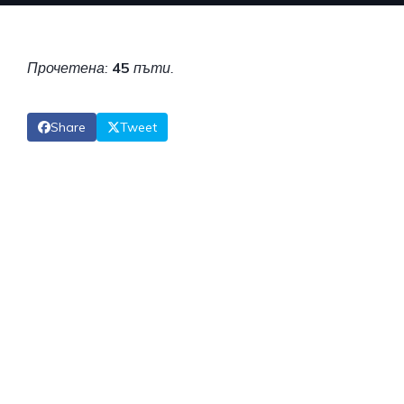
Прочетена:
45
пъти.
Share
Tweet