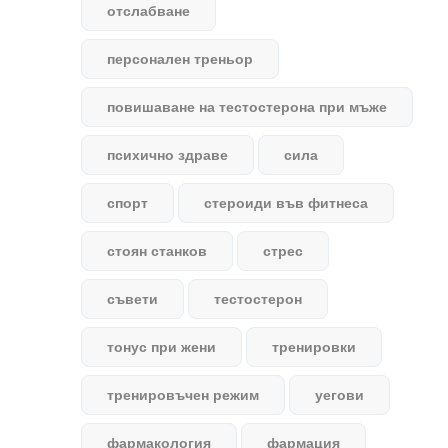
отслабване
персонален треньор
повишаване на тестостерона при мъже
психично здраве
сила
спорт
стероиди във фитнеса
стоян станков
стрес
съвети
тестостерон
тонус при жени
тренировки
тренировъчен режим
уегови
фармакология
фармация