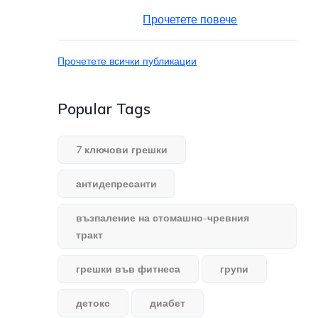
Прочетете повече
Прочетете всички публикации
Popular Tags
7 ключови грешки
антидепресанти
възпаление на стомашно-чревния
тракт
грешки във фитнеса
групи
детокс
диабет