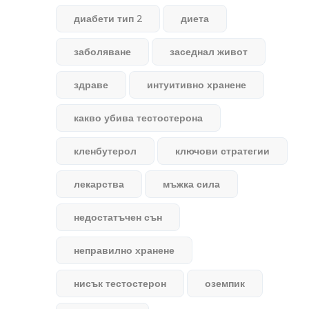
диабети тип 2
диета
заболяване
заседнал живот
здраве
интуитивно хранене
какво убива тестостерона
кленбутерол
ключови стратегии
лекарства
мъжка сила
недостатъчен сън
неправилно хранене
нисък тестостерон
оземпик