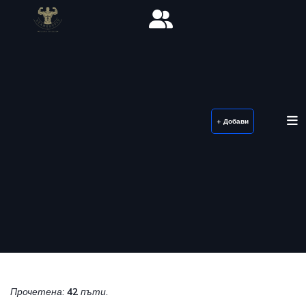
+ Добави
Прочетена:
42
пъти.