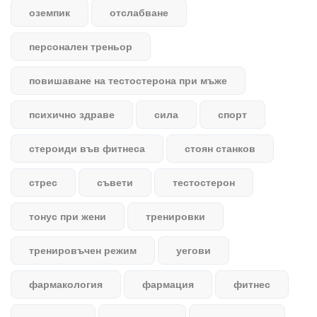
оземпик
отслабване
персонален треньор
повишаване на тестостерона при мъже
психично здраве
сила
спорт
стероиди във фитнеса
стоян станков
стрес
съвети
тестостерон
тонус при жени
тренировки
тренировъчен режим
уегови
фармакология
фармация
фитнес