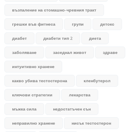
възпаление на стомашно-чревния тракт
грешки във фитнеса
групи
детокс
диабет
диабети тип 2
диета
заболяване
заседнал живот
здраве
интуитивно хранене
какво убива тестостерона
кленбутерол
ключови стратегии
лекарства
мъжка сила
недостатъчен сън
неправилно хранене
нисък тестостерон