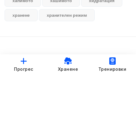
хапимото
хашимото
хидратация
хранене
хранителен режим
© StankovFit Progress App | 2025
Прогрес
Хранене
Тренировки
Crafted with love by
DRTSWebWorks