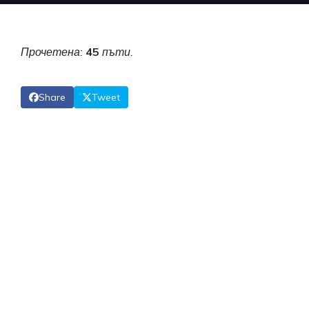
Прочетена:
45
пъти.
Share
Tweet