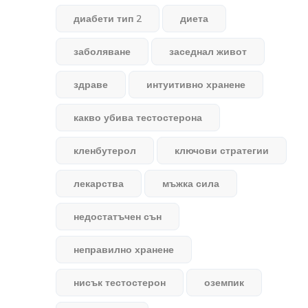
диабети тип 2
диета
заболяване
заседнал живот
здраве
интуитивно хранене
какво убива тестостерона
кленбутерол
ключови стратегии
лекарства
мъжка сила
недостатъчен сън
неправилно хранене
нисък тестостерон
оземпик