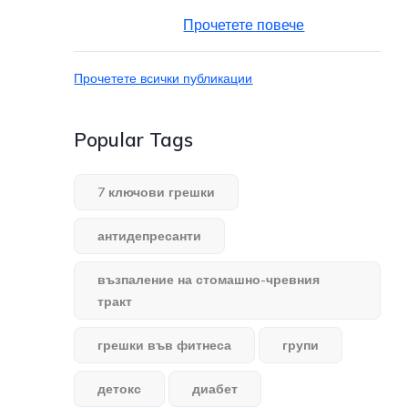
Прочетете повече
Прочетете всички публикации
Popular Tags
7 ключови грешки
антидепресанти
възпаление на стомашно-чревния
тракт
грешки във фитнеса
групи
детокс
диабет