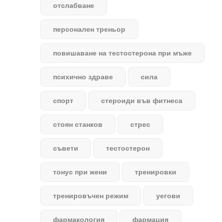
отслабване
персонален треньор
повишаване на тестостерона при мъже
психично здраве
сила
спорт
стероиди във фитнеса
стоян станков
стрес
съвети
тестостерон
тонус при жени
тренировки
тренировъчен режим
уегови
фармакология
фармация