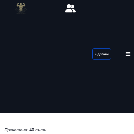
+ Добави
Прочетена:
40
пъти.