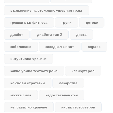
възпаление на стомашно-чревния тракт
грешки във фитнеса
групи
детокс
диабет
диабети тип 2
диета
заболяване
заседнал живот
здраве
интуитивно хранене
какво убива тестостерона
кленбутерол
ключови стратегии
лекарства
мъжка сила
недостатъчен сън
неправилно хранене
нисък тестостерон