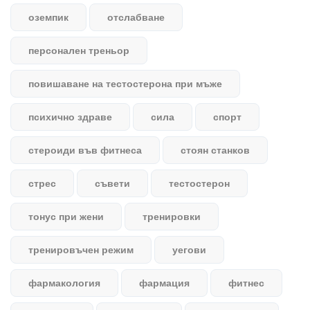
оземпик
отслабване
персонален треньор
повишаване на тестостерона при мъже
психично здраве
сила
спорт
стероиди във фитнеса
стоян станков
стрес
съвети
тестостерон
тонус при жени
тренировки
тренировъчен режим
уегови
фармакология
фармация
фитнес