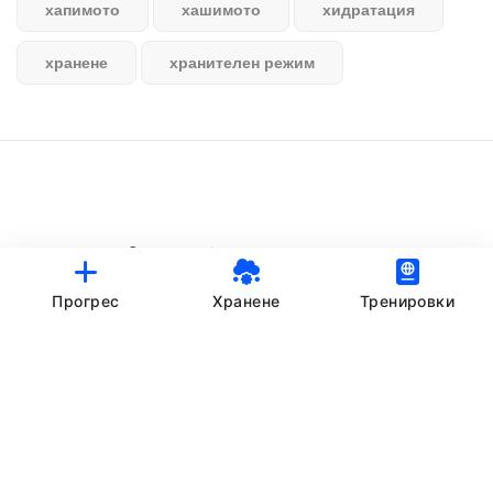
хапимото
хашимото
хидратация
хранене
хранителен режим
© StankovFit Progress App | 2025
Crafted with love by
DRTSWebWorks
Прогрес
Хранене
Тренировки