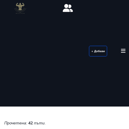
+ Добави
Прочетена:
42
пъти.