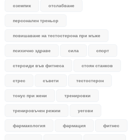
оземпик
отслабване
персонален треньор
повишаване на тестостерона при мъже
психично здраве
сила
спорт
стероиди във фитнеса
стоян станков
стрес
съвети
тестостерон
тонус при жени
тренировки
тренировъчен режим
уегови
фармакология
фармация
фитнес