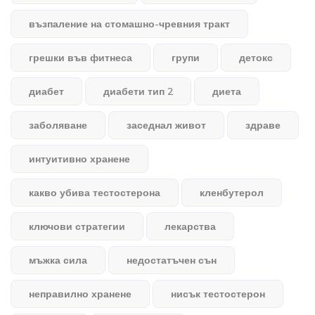
възпаление на стомашно-чревния тракт
грешки във фитнеса
групи
детокс
диабет
диабети тип 2
диета
заболяване
заседнал живот
здраве
интуитивно хранене
какво убива тестостерона
кленбутерол
ключови стратегии
лекарства
мъжка сила
недостатъчен сън
неправилно хранене
нисък тестостерон