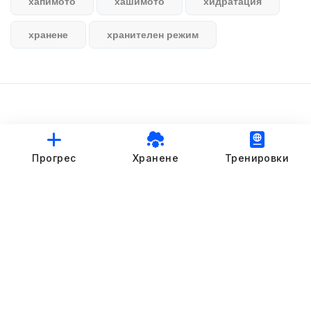
хапимото
хашимото
хидратация
хранене
хранителен режим
© StankovFit Progress App | 2025
Прогрес
Хранене
Тренировки
Crafted with love by
DRTSWebWorks