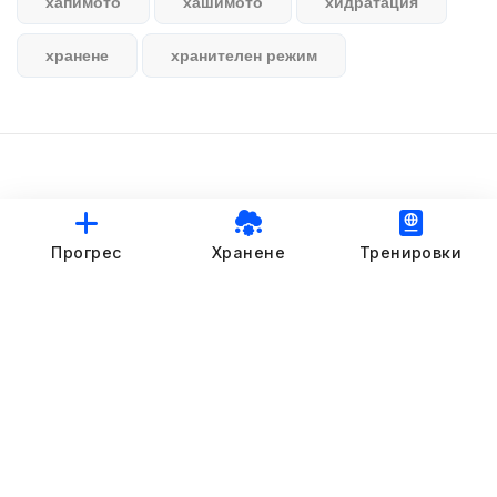
хапимото
хашимото
хидратация
хранене
хранителен режим
© StankovFit Progress App | 2025
Прогрес
Хранене
Тренировки
Crafted with love by
DRTSWebWorks