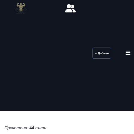
+ Добави
Прочетена:
44
пъти.