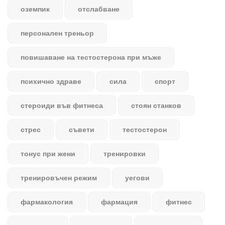
оземпик
отслабване
персонален треньор
повишаване на тестостерона при мъже
психично здраве
сила
спорт
стероиди във фитнеса
стоян станков
стрес
съвети
тестостерон
тонус при жени
тренировки
тренировъчен режим
уегови
фармакология
фармация
фитнес