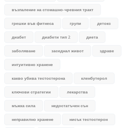
възпаление на стомашно-чревния тракт
грешки във фитнеса
групи
детокс
диабет
диабети тип 2
диета
заболяване
заседнал живот
здраве
интуитивно хранене
какво убива тестостерона
кленбутерол
ключови стратегии
лекарства
мъжка сила
недостатъчен сън
неправилно хранене
нисък тестостерон