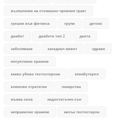
възпаление на стомашно-чревния тракт
грешки във фитнеса
групи
детокс
диабет
диабети тип 2
диета
заболяване
заседнал живот
здраве
интуитивно хранене
какво убива тестостерона
кленбутерол
ключови стратегии
лекарства
мъжка сила
недостатъчен сън
неправилно хранене
нисък тестостерон