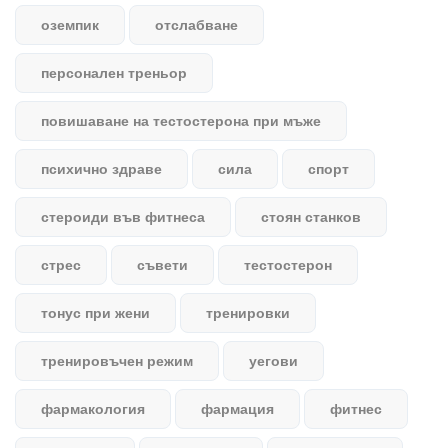
оземпик
отслабване
персонален треньор
повишаване на тестостерона при мъже
психично здраве
сила
спорт
стероиди във фитнеса
стоян станков
стрес
съвети
тестостерон
тонус при жени
тренировки
тренировъчен режим
уегови
фармакология
фармация
фитнес