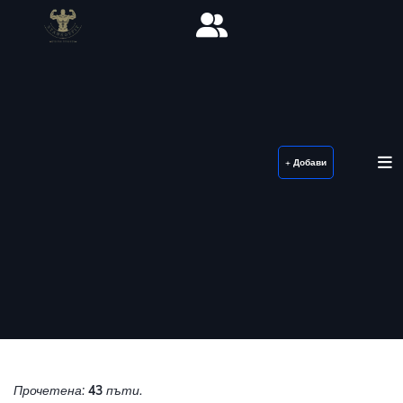
+ Добави
Прочетена:
43
пъти.