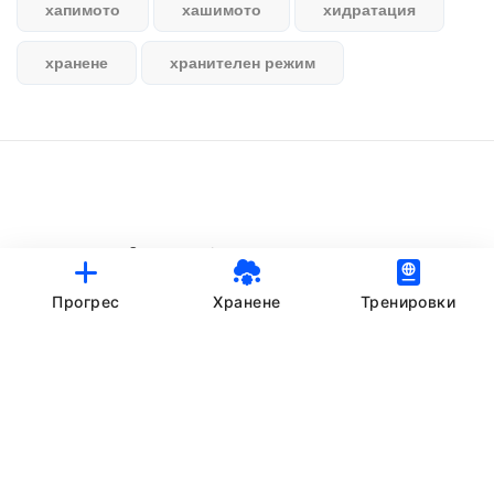
хапимото
хашимото
хидратация
хранене
хранителен режим
© StankovFit Progress App | 2025
Crafted with love by
DRTSWebWorks
Прогрес
Хранене
Тренировки