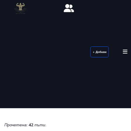
+ Добави
Прочетена:
42
пъти.