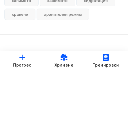
хапимото
хашимото
хидратация
хранене
хранителен режим
© StankovFit Progress App | 2025
Прогрес
Хранене
Тренировки
Crafted with love by
DRTSWebWorks