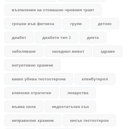
възпаление на стомашно-чревния тракт
грешки във фитнеса
групи
детокс
диабет
диабети тип 2
диета
заболяване
заседнал живот
здраве
интуитивно хранене
какво убива тестостерона
кленбутерол
ключови стратегии
лекарства
мъжка сила
недостатъчен сън
неправилно хранене
нисък тестостерон