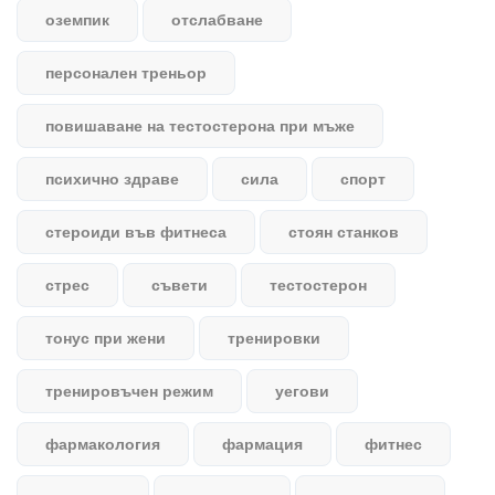
оземпик
отслабване
персонален треньор
повишаване на тестостерона при мъже
психично здраве
сила
спорт
стероиди във фитнеса
стоян станков
стрес
съвети
тестостерон
тонус при жени
тренировки
тренировъчен режим
уегови
фармакология
фармация
фитнес