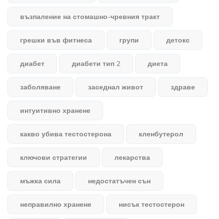
възпаление на стомашно-чревния тракт
грешки във фитнеса
групи
детокс
диабет
диабети тип 2
диета
заболяване
заседнал живот
здраве
интуитивно хранене
какво убива тестостерона
кленбутерол
ключови стратегии
лекарства
мъжка сила
недостатъчен сън
неправилно хранене
нисък тестостерон