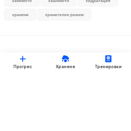
хапимото
хашимото
хидратация
хранене
хранителен режим
© StankovFit Progress App | 2025
Прогрес
Хранене
Тренировки
Crafted with love by
DRTSWebWorks