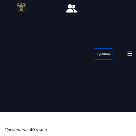
+ Добави
Прочетена:
40
пъти.