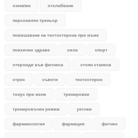
оземпик
отслабване
персонален треньор
повишаване на тестостерона при мъже
психично здраве
сила
спорт
стероиди във фитнеса
стоян станков
стрес
съвети
тестостерон
тонус при жени
тренировки
тренировъчен режим
уегови
фармакология
фармация
фитнес